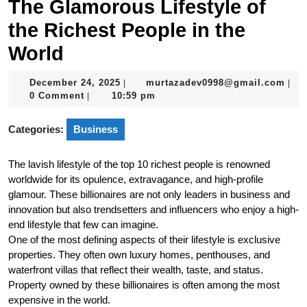
The Glamorous Lifestyle of
the Richest People in the
World
December
mur
December 24, 2025
murtazadev0998@gmail.com
|
|
24,
0 Comment
10:59 pm
|
2025
Categories:
Business
The lavish lifestyle of the top 10 richest people is renowned
worldwide for its opulence, extravagance, and high-profile
glamour. These billionaires are not only leaders in business and
innovation but also trendsetters and influencers who enjoy a high-
end lifestyle that few can imagine.
One of the most defining aspects of their lifestyle is exclusive
properties. They often own luxury homes, penthouses, and
waterfront villas that reflect their wealth, taste, and status.
Property owned by these billionaires is often among the most
expensive in the world.